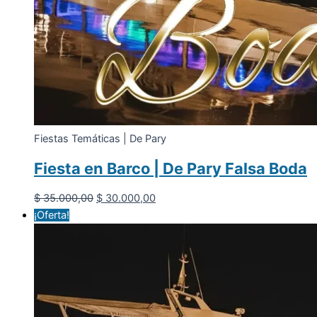
Fiestas Temáticas | De Pary
Fiesta en Barco | De Pary Falsa Boda
El
El
$
35.000,00
$
30.000,00
precio
precio
¡Oferta!
original
actual
era:
es:
$ 35.000,00.
$ 30.000,00.