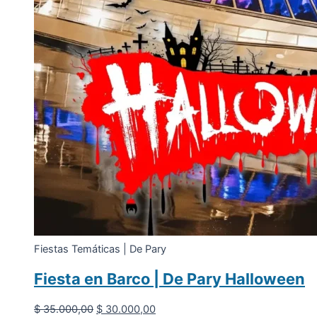
Fiestas Temáticas | De Pary
Fiesta en Barco | De Pary Halloween
El
El
$
35.000,00
$
30.000,00