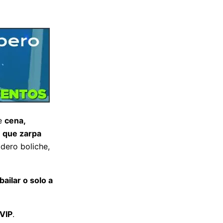
e
cena,
n que zarpa
dero boliche,
bailar o solo a
VIP
.