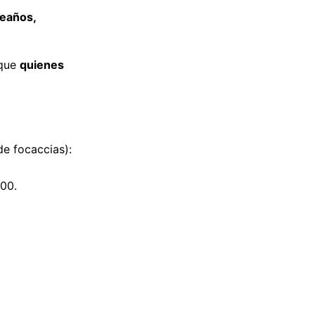
eaños,
rque
quienes
de focaccias):
000.