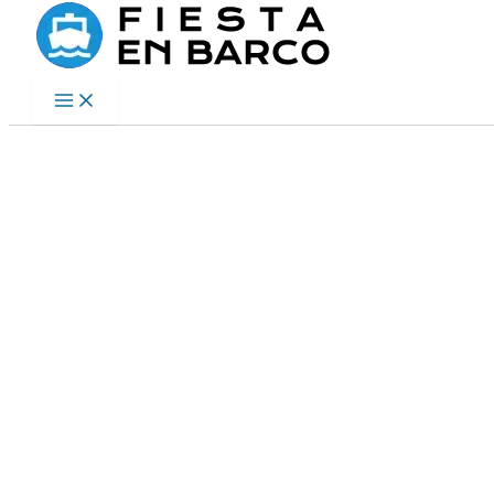
Ir
al
contenido