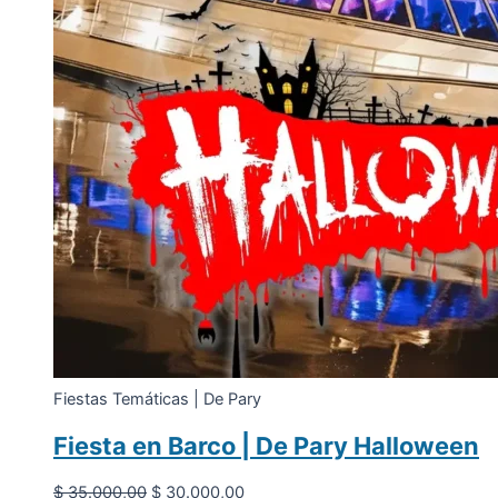
Fiestas Temáticas | De Pary
Fiesta en Barco | De Pary Halloween
El
El
$
35.000,00
$
30.000,00