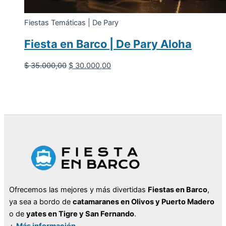
Fiestas Temáticas | De Pary
Fiesta en Barco | De Pary Aloha
El
El
$
35.000,00
$
30.000,00
precio
precio
original
actual
era:
es:
$ 35.000,00.
$ 30.000,00.
Ofrecemos las mejores y más divertidas
Fiestas en Barco
,
ya sea a bordo de
catamaranes en Olivos y Puerto Madero
o de
yates en Tigre y San Fernando
.