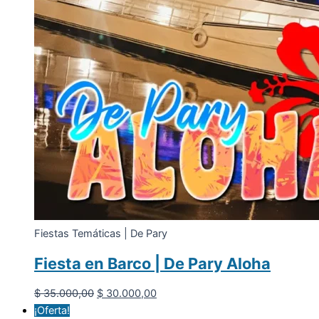
Fiestas Temáticas | De Pary
Fiesta en Barco | De Pary Aloha
El
El
$
35.000,00
$
30.000,00
precio
precio
¡Oferta!