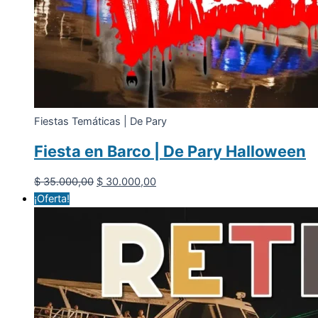
Fiestas Temáticas | De Pary
Fiesta en Barco | De Pary Halloween
El
El
$
35.000,00
$
30.000,00
precio
precio
¡Oferta!
original
actual
era:
es:
$ 35.000,00.
$ 30.000,00.