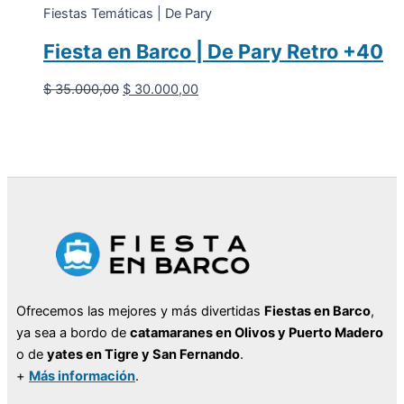
Fiestas Temáticas | De Pary
Fiesta en Barco | De Pary Retro +40
El
El
$
35.000,00
$
30.000,00
precio
precio
original
actual
era:
es:
$ 35.000,00.
$ 30.000,00.
Ofrecemos las mejores y más divertidas
Fiestas en Barco
,
ya sea a bordo de
catamaranes en Olivos y Puerto Madero
o de
yates en Tigre y San Fernando
.
+
Más información
.